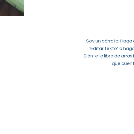
Soy un párrafo. Haga c
"Editar texto" o hag
Siéntete libre de arras
que cuente