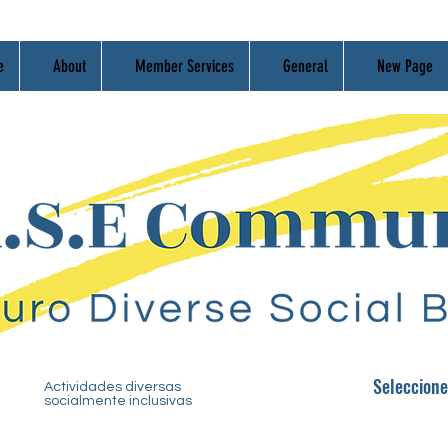
e
About
Member Services
General
New Page
Seleccio
n
e
Actividades diversas
socialmente inclusivas